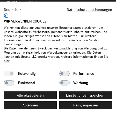
+49(0)174/32366-02
becker@strombergerpr.de
Deutsch
Datenschutzbestimmungen
WIR VERWENDEN COOKIES
Wir können diese zur Analyse unserer Besucherdaten platzieren, um
unsere Webseite zu verbessern, personalisierte Inhalte anzuzeigen und
Ihnen ein großartiges Webseiten-Erlebnis zu bieten. Für weitere
Informationen zu den von uns verwendeten Cookies öffnen Sie die
Einstellungen.
Die Daten werden zum Zweck der Personalisierung von Werbung und zur
Messung der Wirksamkeit von Werbekampagnen erhoben. Die Daten
können mit Google LLC geteilt werden, weitere Informationen finden Sie
Imprint
hier
.
Privat policy
Notwendig
Performance
Funktional
Werbung
FAQ
Alle akzeptieren
Einstellungen speichern
we make it public.
Ablehnen
Nein, anpassen