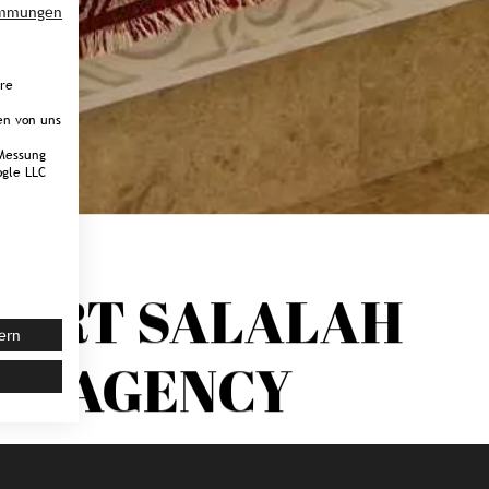
immungen
ere
en von uns
Messung
gle LLC
SORT SALALAH
ern
PR AGENCY