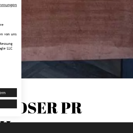
immungen
ere
en von uns
Messung
gle LLC
ern
 MOSER
PR
CH