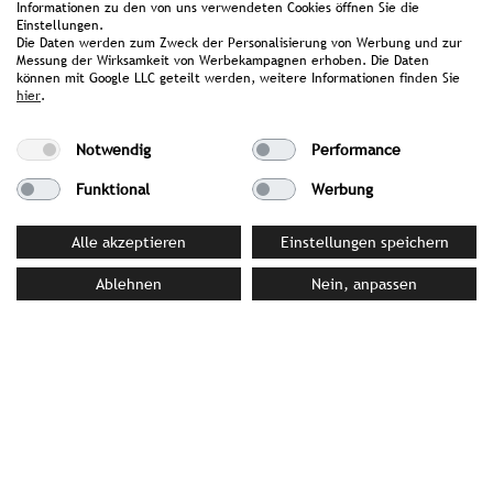
Informationen zu den von uns verwendeten Cookies öffnen Sie die
Einstellungen.
Die Daten werden zum Zweck der Personalisierung von Werbung und zur
Messung der Wirksamkeit von Werbekampagnen erhoben. Die Daten
können mit Google LLC geteilt werden, weitere Informationen finden Sie
hier
.
Notwendig
Performance
Funktional
Werbung
Scandic Hotels Deutschland GmbH
Gabriele-Tergit-Promenade 19 | 10963 Berlin |
Alle akzeptieren
Einstellungen speichern
Germany
www.scandichotels.com
Ablehnen
Nein, anpassen
back to customer overview