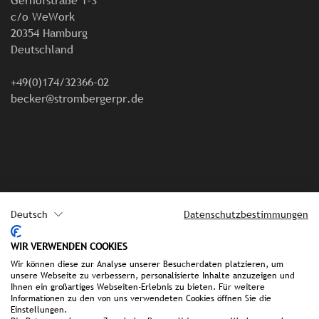
Gerhofstraße 1-3
c/o WeWork
20354 Hamburg
Deutschland
+49(0)174/32366-02
becker@strombergerpr.de
Deutsch
Datenschutzbestimmungen
Impressum
WIR VERWENDEN COOKIES
Wir können diese zur Analyse unserer Besucherdaten platzieren, um
Datenschutz
unsere Webseite zu verbessern, personalisierte Inhalte anzuzeigen und
Ihnen ein großartiges Webseiten-Erlebnis zu bieten. Für weitere
Informationen zu den von uns verwendeten Cookies öffnen Sie die
FAQ
Einstellungen.