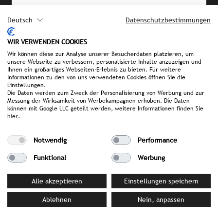
Deutsch
Datenschutzbestimmungen
PRESSEMATERIAL
WIR VERWENDEN COOKIES
Bilddatenbank
Wir können diese zur Analyse unserer Besucherdaten platzieren, um
unsere Webseite zu verbessern, personalisierte Inhalte anzuzeigen und
Factsheet Hofstube Deimann
Ihnen ein großartiges Webseiten-Erlebnis zu bieten. Für weitere
Informationen zu den von uns verwendeten Cookies öffnen Sie die
Einstellungen.
Die Daten werden zum Zweck der Personalisierung von Werbung und zur
Messung der Wirksamkeit von Werbekampagnen erhoben. Die Daten
IHRE ANSPRECHPARTNERIN BEI
können mit Google LLC geteilt werden, weitere Informationen finden Sie
STROMBERGER PR
hier
.
Sonia Becker
Notwendig
Performance
becker@strombergerpr.de
T +49(0)174/3236602
Funktional
Werbung
Alle akzeptieren
Einstellungen speichern
Hotel Deimann
Ablehnen
Nein, anpassen
Alte Handelsstraße 5 | 57329 Schmallenberg |