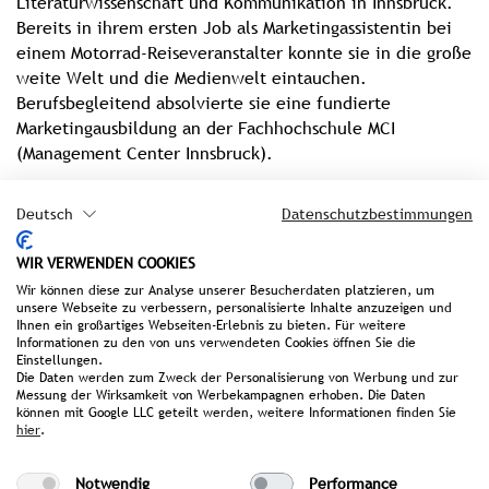
Literaturwissenschaft und Kommunikation in Innsbruck.
Bereits in ihrem ersten Job als Marketingassistentin bei
einem Motorrad-Reiseveranstalter konnte sie in die große
weite Welt und die Medienwelt eintauchen.
Berufsbegleitend absolvierte sie eine fundierte
Marketingausbildung an der Fachhochschule MCI
(Management Center Innsbruck).
Nach einem kurzen Abstecher in die Modebranche
Deutsch
Datenschutzbestimmungen
entdeckte Franziska 2010 bei einem Münchner Verlag für
Kundenbindungsmagazine die Medienwelt wieder für
WIR VERWENDEN COOKIES
sich. Großkunden wie BMW und MINI waren ihr tägliches
Wir können diese zur Analyse unserer Besucherdaten platzieren, um
Geschäft. STROMBERGER PR ergänzt sie seit 2018 - als
unsere Webseite zu verbessern, personalisierte Inhalte anzuzeigen und
Projektmanagerin und nun als verantwortliche Marketing
Ihnen ein großartiges Webseiten-Erlebnis zu bieten. Für weitere
Informationen zu den von uns verwendeten Cookies öffnen Sie die
Coordinator. Zielgerichtete Mediapläne zu erstellen, die
Einstellungen.
besten Konditionen für Kunden zu verhandeln und
Die Daten werden zum Zweck der Personalisierung von Werbung und zur
spannende Marken- und Medienkooperationen zu
Messung der Wirksamkeit von Werbekampagnen erhoben. Die Daten
können mit Google LLC geteilt werden, weitere Informationen finden Sie
recherchieren und umzusetzen gehören zu ihrem
hier
.
Tagesgeschäft.
Notwendig
Performance
Kontakt