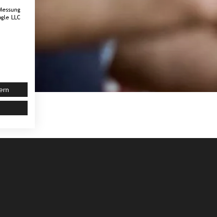
Messung
gle LLC
ern