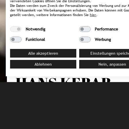
verwendeten Cookies öffnen Sie die Einstellungen.
Die Daten werden zum Zweck der Personalisierung von Werbung und zur 
der Wirksamkeit von Werbekampagnen erhoben. Die Daten können mit Goo
geteilt werden, weitere Informationen finden Sie
hier
.
Notwendig
Performance
Funktional
Werbung
Alle akzeptieren
Einstellungen speich
Ablehnen
Nein, anpassen
DEUTSCHLAND / München
HANS KEBAB