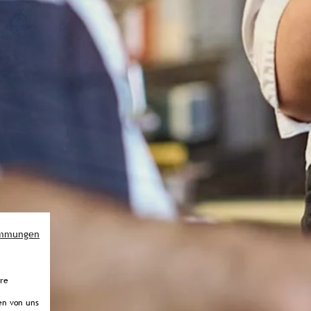
immungen
ere
en von uns