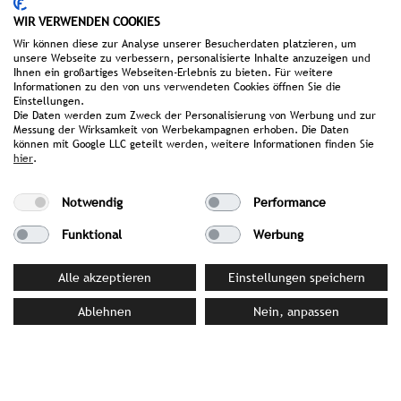
WIR VERWENDEN COOKIES
Wir können diese zur Analyse unserer Besucherdaten platzieren, um
unsere Webseite zu verbessern, personalisierte Inhalte anzuzeigen und
Ihnen ein großartiges Webseiten-Erlebnis zu bieten. Für weitere
Informationen zu den von uns verwendeten Cookies öffnen Sie die
Einstellungen.
Die Daten werden zum Zweck der Personalisierung von Werbung und zur
Messung der Wirksamkeit von Werbekampagnen erhoben. Die Daten
können mit Google LLC geteilt werden, weitere Informationen finden Sie
hier
.
FÜR SIE IM NORDEN:
Notwendig
Performance
SONIA BECKER
Funktional
Werbung
PR DIRECTOR
Alle akzeptieren
Einstellungen speichern
Ablehnen
Nein, anpassen
Sonia ist seit 2017 Teil von STROMBERGER PR und
seitdem quer durch Deutschland unterwegs. Nach
Stationen im Münchner und anschließend im Hamburger
Büro kehrte sie im Juli 2020 für drei Jahre zurück zum
Hauptsitz nach München. Seit Anfang 2024 leitet sie nun