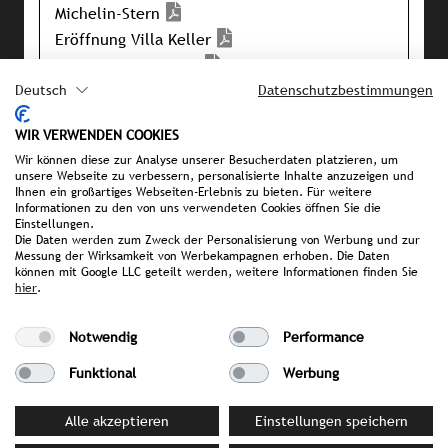
Michelin-Stern
Eröffnung Villa Keller
Restaurant Dopamin
Pressemappe
Deutsch
Datenschutzbestimmungen
WIR VERWENDEN COOKIES
Wir können diese zur Analyse unserer Besucherdaten platzieren, um
IHRE ANSPRECHPARTNERIN BEI
unsere Webseite zu verbessern, personalisierte Inhalte anzuzeigen und
STROMBERGER PR
Ihnen ein großartiges Webseiten-Erlebnis zu bieten. Für weitere
Informationen zu den von uns verwendeten Cookies öffnen Sie die
Sonia Becker
Einstellungen.
Die Daten werden zum Zweck der Personalisierung von Werbung und zur
becker@strombergerpr.de
Messung der Wirksamkeit von Werbekampagnen erhoben. Die Daten
T +49(0)174/3236602
können mit Google LLC geteilt werden, weitere Informationen finden Sie
hier
.
Notwendig
Performance
Funktional
Werbung
Alle akzeptieren
Einstellungen speichern