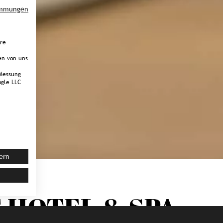
immungen
ere
en von uns
Messung
gle LLC
ern
 HOTEL & SPA