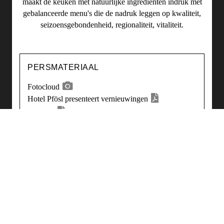
maakt de keuken met natuurlijke ingrediënten indruk met
gebalanceerde menu's die de nadruk leggen op kwaliteit,
seizoensgebondenheid, regionaliteit, vitaliteit.
PERSMATERIAAL
Fotocloud
Hotel Pfösl presenteert vernieuwingen
Persmap
UW CONTACTPERSOON BIJ
STROMBERGER PR
Rosan Wick
wick@strombergerpr.de
T +49(0)89/189478-63