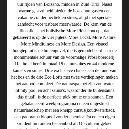
uur rijden van Bolzano, midden in Zuid-Tirol. Naast
warme gastvrijheid bieden de hosts hun gasten een
vakantie zonder hectiek en stress, altijd met speciale
aandacht voor tastbare meerwaarde. De kern van de
filosofie is het holistische More Pfösl concept, dat
gebaseerd is op de vier pijlers: More Local, More Nature,
More Mindfulness en More Design. Een visueel
hoogtepunt is de buitengevel, die is gemodelleerd naar de
monumentale schuur van de voormalige Pfösl-boerderij.
Het hotel heeft in totaal 18 natuursuites en 44 moderne
kamers en suites. Drie exclusieve chalets aan de rand van
het bos en de drie Eco Lofts met twee verdiepingen maken
het aanbod compleet. De naturaspa met zijn zoutwater
infinity pool en acht sauna's, waaronder de buitensauna
‘das ritual’, is de perfecte plek om te ontspannen. Een
gebalanceerd weekprogramma en een uitgestrekt
natuurlandschap met een kneipp cursus(koudwaterbad),
een panorama biopool zonder chemicaliën en een eigen
kruidentuin ronden het aanbod af. Op culinair gebied