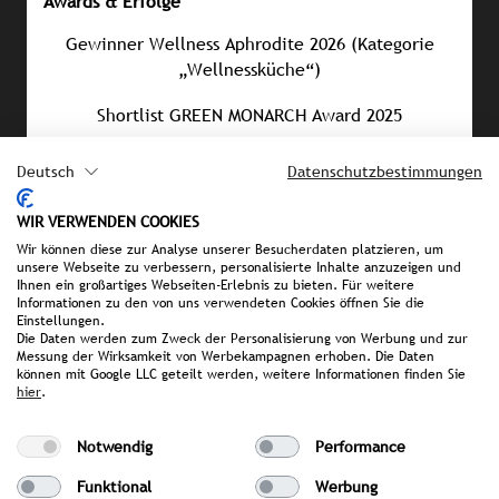
Awards & Erfolge
Gewinner Wellness Aphrodite 2026 (Kategorie
„Wellnessküche“)
Shortlist GREEN MONARCH Award 2025
GSTC-Zertifizierung 2022
Deutsch
Datenschutzbestimmungen
Sustainability Award 2022 (Kategorie „Sustainable
WIR VERWENDEN COOKIES
Pioneers“)
Wir können diese zur Analyse unserer Besucherdaten platzieren, um
unsere Webseite zu verbessern, personalisierte Inhalte anzuzeigen und
Ihnen ein großartiges Webseiten-Erlebnis zu bieten. Für weitere
Informationen zu den von uns verwendeten Cookies öffnen Sie die
Einstellungen.
PRESSEMATERIAL
Die Daten werden zum Zweck der Personalisierung von Werbung und zur
Messung der Wirksamkeit von Werbekampagnen erhoben. Die Daten
Bilddatenbank
können mit Google LLC geteilt werden, weitere Informationen finden Sie
hier
.
Neue Ayurveda Angebote
Winter in Südtirol
Notwendig
Performance
Storyboard
Pressemappe
Funktional
Werbung