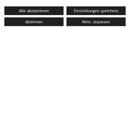
Alle akzeptieren
Einstellungen speichern
IHRE ANSPRECHPARTNERIN BEI
Ablehnen
Nein, anpassen
STROMBERGER PR
Bettina Siller
siller@strombergerpr.de
T +49(0)89/189478-87