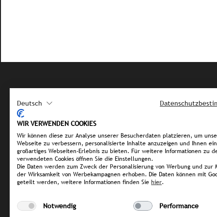
Hoofdkanto
Deutsch
Datenschutzbest
Kistlerhofst
Haus 5, Geb
WIR VERWENDEN COOKIES
81379 Münch
Wir können diese zur Analyse unserer Besucherdaten platzieren, um uns
Duitsland
Webseite zu verbessern, personalisierte Inhalte anzuzeigen und Ihnen ein
großartiges Webseiten-Erlebnis zu bieten. Für weitere Informationen zu d
+49(0)89/189
verwendeten Cookies öffnen Sie die Einstellungen.
Die Daten werden zum Zweck der Personalisierung von Werbung und zur 
info@stromb
der Wirksamkeit von Werbekampagnen erhoben. Die Daten können mit Goo
geteilt werden, weitere Informationen finden Sie
hier
.
Colofon
Notwendig
Performance