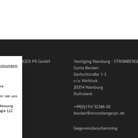
or STROMBERGER PR GmbH
Vestiging Hamburg - STROMBER
immungen
raße 70
Sonia Becker
äude 188
Gerhofstraße 1-3
en
c/o WeWork
ere
20354 Hamburg
Duitsland
en von uns
478-80
Messung
ergerpr.de
+49(0)174/32366-02
gle LLC
becker@strombergerpr.de
Gegevensbescherming