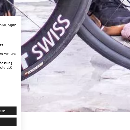
immungen
ere
en von uns
Messung
gle LLC
ern