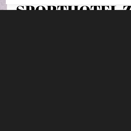
SPORTHOTEL 
Highlights im Sporthotel Zoll
Familiengeführtes Hotel im Südtiroler Sterzing mit Foku
Wiedereröffnung im Juni 2026 nach umfangreichem Umba
Ab Sommer 2026: Neues Konzept aus sieben individuell 
Sportarten & jedes Trainingslevel
Neues, 700 Quadratmeter großes Performance-Center mit
ForceDesk und einem HYROX Areal sowie innovativen Re