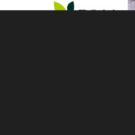
PRESSEMATERIAL
Bilddatenbank
HYROX-Camp mit Jana Lebenstedt
Training, Regeneration, Ernährung
IHRE ANSPRECHPARTNERIN BEI STROMBERGER PR
Alexandra Rokossa
Rokossa@strombergerpr.de