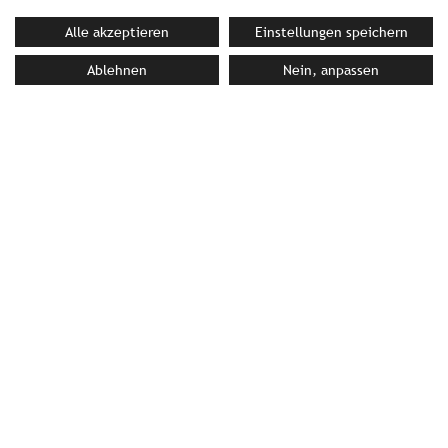
PERSMATERIAAL
Alle akzeptieren
Einstellungen speichern
Fotocloud
Persmap
Ablehnen
Nein, anpassen
UW CONTACTPERSOON BIJ
STROMBERGER PR
Rosan Wick
wick@strombergerpr.de
T +49(0)89/189478-63
Savoy Beach Hotel & Thermal Spa
Corso Europa 51 | 30028 Bibione (VE) | Italië
T +39(0)431/430144|
savoy@etgroup.info
|
www.hotelsavoybeach.eu/deu/