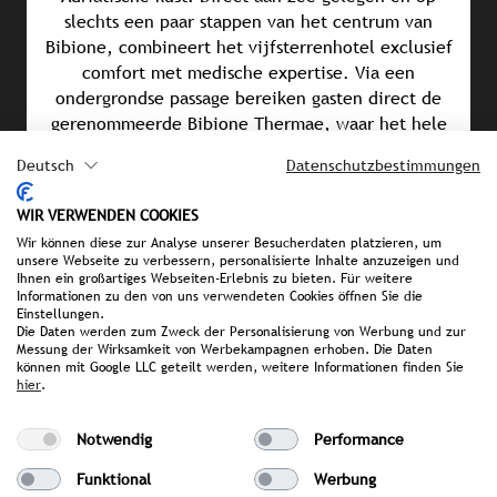
slechts een paar stappen van het centrum van
Bibione, combineert het vijfsterrenhotel exclusief
comfort met medische expertise. Via een
ondergrondse passage bereiken gasten direct de
gerenommeerde Bibione Thermae, waar het hele
jaar door thermale, spa- en
Deutsch
Datenschutzbestimmungen
gezondheidsbehandelingen worden aangeboden.
Een bijzonder hoogtepunt zijn de acht individueel
WIR VERWENDEN COOKIES
ontworpen themasuites met een eigen
Wir können diese zur Analyse unserer Besucherdaten platzieren, um
wellnessruimte. Daarnaast werd in 2024 de
unsere Webseite zu verbessern, personalisierte Inhalte anzuzeigen und
volledig glazen Sky Beach Terrace geopend, een
Ihnen ein großartiges Webseiten-Erlebnis zu bieten. Für weitere
Informationen zu den von uns verwendeten Cookies öffnen Sie die
verwarmd indoor winterstrand. Op culinair gebied
Einstellungen.
overtuigt het hotel met een uitgebreid
Die Daten werden zum Zweck der Personalisierung von Werbung und zur
Messung der Wirksamkeit von Werbekampagnen erhoben. Die Daten
buffetrestaurant met regionale accenten,
können mit Google LLC geteilt werden, weitere Informationen finden Sie
gastronomische keuken in Duca d’Aosta en een
hier
.
uitstekend gesorteerde wijnkelder.
Notwendig
Performance
Funktional
Werbung