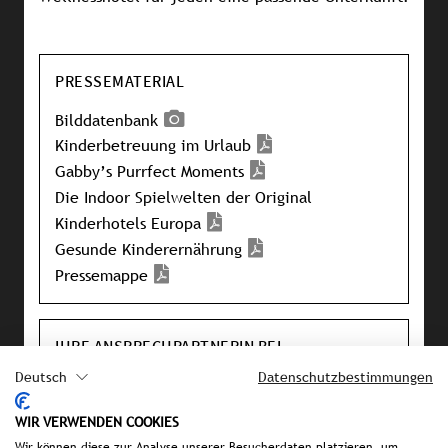
PRESSEMATERIAL
Bilddatenbank
Kinderbetreuung im Urlaub
Gabby’s Purrfect Moments
Die Indoor Spielwelten der Original
Kinderhotels Europa
Gesunde Kinderernährung
Pressemappe
IHRE ANSPRECHPARTNERIN BEI
STROMBERGER PR
Deutsch
Datenschutzbestimmungen
Karin Stocker
WIR VERWENDEN COOKIES
stocker@strombergerpr.de
Wir können diese zur Analyse unserer Besucherdaten platzieren, um