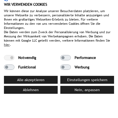
WIR VERWENDEN COOKIES
Michaela Struck von Wins
Wir können diese zur Analyse unserer Besucherdaten platzieren, um
struckvonwins@strombergerpr.de
unsere Webseite zu verbessern, personalisierte Inhalte anzuzeigen und
T +49(0)89/189478-75
Ihnen ein großartiges Webseiten-Erlebnis zu bieten. Für weitere
Informationen zu den von uns verwendeten Cookies öffnen Sie die
Einstellungen.
Die Daten werden zum Zweck der Personalisierung von Werbung und zur
Messung der Wirksamkeit von Werbekampagnen erhoben. Die Daten
können mit Google LLC geteilt werden, weitere Informationen finden Sie
hier
.
Notwendig
Performance
Funktional
Werbung
Alle akzeptieren
Einstellungen speichern
Ablehnen
Nein, anpassen