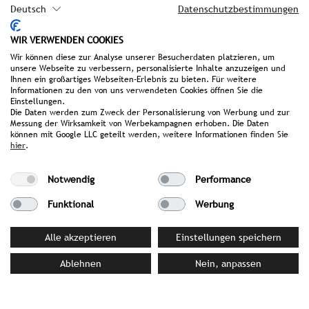
Deutsch
Datenschutzbestimmungen
PRESSEMATERIAL
WIR VERWENDEN COOKIES
Wir können diese zur Analyse unserer Besucherdaten platzieren, um
Bilddatenbank
unsere Webseite zu verbessern, personalisierte Inhalte anzuzeigen und
Zuhause zwischen Palästen und
Ihnen ein großartiges Webseiten-Erlebnis zu bieten. Für weitere
Informationen zu den von uns verwendeten Cookies öffnen Sie die
Weltkulturerbe
Einstellungen.
Relaunch der Vistas Rooftop Bar
Die Daten werden zum Zweck der Personalisierung von Werbung und zur
Messung der Wirksamkeit von Werbekampagnen erhoben. Die Daten
Eröffnung NH Collection Palacio de
können mit Google LLC geteilt werden, weitere Informationen finden Sie
hier
.
Córdoba
Neuer Look in den Italienischen Alpen
Notwendig
Performance
Eleganz und Savoir Vivre
Debüt in der sizilianischen Hauptstadt
Funktional
Werbung
Expansion entlang Europas Südküste
Alle akzeptieren
Einstellungen speichern
Ablehnen
Nein, anpassen
IHRE ANSPRECHPARTNERIN BEI
STROMBERGER PR