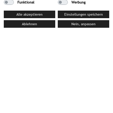
Funktional
Werbung
Alle akzeptieren
Einstellungen speichern
PRESSEMATERIAL
Ablehnen
Nein, anpassen
Bilddatenbank
Pressemappe
IHRE ANSPRECHPARTNERIN BEI
STROMBERGER PR
Alexandra Rokossa
Rokossa@strombergerpr.de
T +49(0)89/189478-81
Feuerstein Nature Family Resort
Pflersch 185 | 39041 Brenner Südtirol | Italien