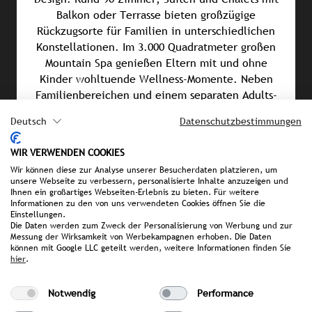
Balkon oder Terrasse bieten großzügige
Rückzugsorte für Familien in unterschiedlichen
Konstellationen. Im 3.000 Quadratmeter großen
Mountain Spa genießen Eltern mit und ohne
Kinder wohltuende Wellness-Momente. Neben
Familienbereichen und einem separaten Adults-
Only-Spa umfasst die Wasserwelt unter anderem
Deutsch
Datenschutzbestimmungen
einen Infinity-Pool sowie einen beheizten
Schwimmsee. Kulinarisch setzt das Resort mit dem
WIR VERWENDEN COOKIES
Gourmetrestaurant Artifex und dem hoteleigenen
Wir können diese zur Analyse unserer Besucherdaten platzieren, um
Weinkeller Akzente. Der eigene Reiterhof mit
unsere Webseite zu verbessern, personalisierte Inhalte anzuzeigen und
Angeboten für Anfänger und Fortgeschrittene
Ihnen ein großartiges Webseiten-Erlebnis zu bieten. Für weitere
Informationen zu den von uns verwendeten Cookies öffnen Sie die
sowie die Feuerstein Farm in fünf Gehminuten
Einstellungen.
Entfernung mit Tieren wie Alpakas, Eseln und
Die Daten werden zum Zweck der Personalisierung von Werbung und zur
Messung der Wirksamkeit von Werbekampagnen erhoben. Die Daten
Ziegen machen Natur für Groß und Klein erlebbar.
können mit Google LLC geteilt werden, weitere Informationen finden Sie
Ergänzt wird das Angebot durch erweiterte
hier
.
Erlebnisbereiche für Kinder und Jugendliche
sowie einen hauseigenen Concept Store mit
Notwendig
Performance
kuratierter Produktauswahl.