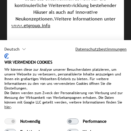
kontinuierliche Weiterentwicklung bestehender
Häuser als auch auf innovative
Neukonzeptionen.Weitere Informationen unter
www.etgroup.info
Deutsch
Datenschutzbestimmungen
PRESSEMATERIAL
Bilddatenbank
WIR VERWENDEN COOKIES
Pressemappe Green Village Eco Resort
Wir können diese zur Analyse unserer Besucherdaten platzieren, um
unsere Webseite zu verbessern, personalisierte Inhalte anzuzeigen und
Pressemappe Lino Delle Fate Eco Village
Ihnen ein großartiges Webseiten-Erlebnis zu bieten. Für weitere
Resort
Informationen zu den von uns verwendeten Cookies öffnen Sie die
Einstellungen.
Pressemappe Marina Azzura Resort
Die Daten werden zum Zweck der Personalisierung von Werbung und zur
Messung der Wirksamkeit von Werbekampagnen erhoben. Die Daten
Pressemappe Savoy Beach Hotel
können mit Google LLC geteilt werden, weitere Informationen finden Sie
hier
.
IHRE ANSPRECHPARTNERIN BEI
Notwendig
Performance
STROMBERGER PR