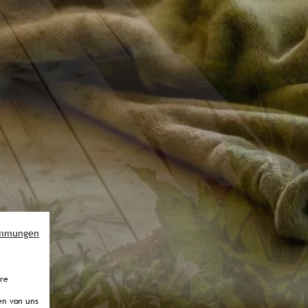
immungen
ere
en von uns