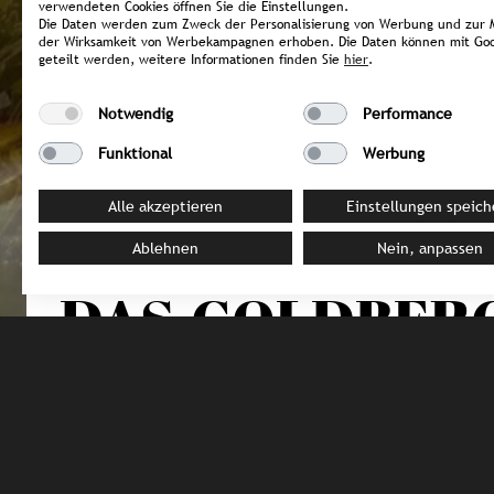
verwendeten Cookies öffnen Sie die Einstellungen.
Die Daten werden zum Zweck der Personalisierung von Werbung und zur 
der Wirksamkeit von Werbekampagnen erhoben. Die Daten können mit Goo
geteilt werden, weitere Informationen finden Sie
hier
.
Notwendig
Performance
Funktional
Werbung
Alle akzeptieren
Einstellungen speich
Ablehnen
Nein, anpassen
ÖSTERREICH / Bad Hofgastein
DAS.GOLDBER