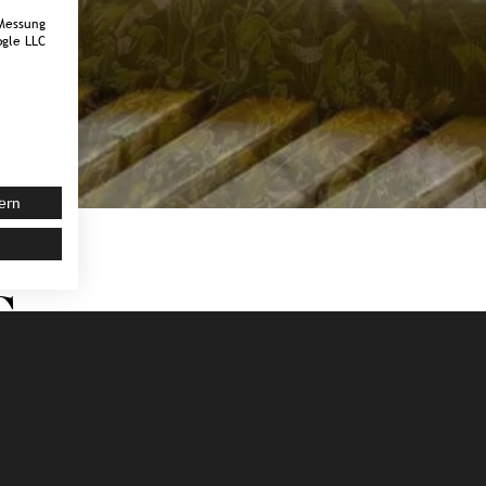
Messung
gle LLC
ern
G