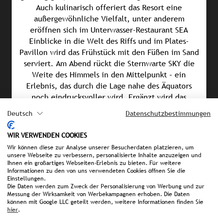
Auch kulinarisch offeriert das Resort eine
außergewöhnliche Vielfalt, unter anderem
eröffnen sich im Unterwasser-Restaurant SEA
Einblicke in die Welt des Riffs und im Plates-
Pavillon wird das Frühstück mit den Füßen im Sand
serviert. Am Abend rückt die Sternwarte SKY die
Weite des Himmels in den Mittelpunkt – ein
Erlebnis, das durch die Lage nahe des Äquators
noch eindrucksvoller wird. Ergänzt wird das
exklusive Angebot durch das über dem Ozean
Deutsch
Datenschutzbestimmungen
schwebende Anantara Spa, das traditionelle
Heilmethoden mit modernen Anwendungen
WIR VERWENDEN COOKIES
verbindet. Als Teil des UNESCO-
Wir können diese zur Analyse unserer Besucherdaten platzieren, um
Biosphärenreservats unterstützt das Anantara
unsere Webseite zu verbessern, personalisierte Inhalte anzuzeigen und
Ihnen ein großartiges Webseiten-Erlebnis zu bieten. Für weitere
Kihavah Maldives Villas vielfältige Maßnahmen zur
Informationen zu den von uns verwendeten Cookies öffnen Sie die
Bewahrung der marinen Lebensräume.
Einstellungen.
Korallenaufzucht, Riffreinigungen und Angebote
Die Daten werden zum Zweck der Personalisierung von Werbung und zur
Messung der Wirksamkeit von Werbekampagnen erhoben. Die Daten
der Meeresbiologen vermitteln ein Verständnis für
können mit Google LLC geteilt werden, weitere Informationen finden Sie
die fragile Unterwasserwelt, die beim
hier
.