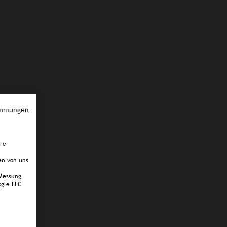
immungen
ere
en von uns
Messung
gle LLC