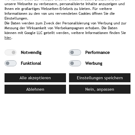
unsere Webseite zu verbessern, personalisierte Inhalte anzuzeigen und
Ihnen ein großartiges Webseiten-Erlebnis zu bieten. Für weitere
Informationen zu den von uns verwendeten Cookies öffnen Sie die
Einstellungen.
Die Daten werden zum Zweck der Personalisierung von Werbung und zur
YOUR CONTACT PERSON AT STROMBERGER PR
Messung der Wirksamkeit von Werbekampagnen erhoben. Die Daten
können mit Google LLC geteilt werden, weitere Informationen finden Sie
Michaela Struck von Wins
hier
.
struckvonwins@strombergerpr.de
T +49(0)89/189478-75
Notwendig
Performance
Funktional
Werbung
Alle akzeptieren
Einstellungen speichern
La Maison Hotel | LOUIS restaurant
Prälat-Subtil-Ring 22 | 66740 Saarlouis | Germany
Ablehnen
Nein, anpassen
T +49(0)6831/89440440
g.wagner@lamaison-hotel.de
|
lamaison-hotel.de
back to customer overview