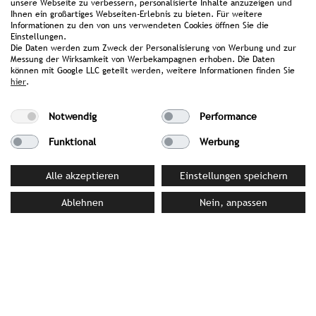
unsere Webseite zu verbessern, personalisierte Inhalte anzuzeigen und
Ihnen ein großartiges Webseiten-Erlebnis zu bieten. Für weitere
Informationen zu den von uns verwendeten Cookies öffnen Sie die
Einstellungen.
Die Daten werden zum Zweck der Personalisierung von Werbung und zur
Messung der Wirksamkeit von Werbekampagnen erhoben. Die Daten
können mit Google LLC geteilt werden, weitere Informationen finden Sie
hier
.
Notwendig
Performance
Funktional
Werbung
Cihan Anadologlu | Atelier for Culinary Concepts
Peter-Ostermayr-Str. 1 | 82031 Grünwald |
Alle akzeptieren
Einstellungen speichern
Germany
Ablehnen
Nein, anpassen
T +49(0)170/8133500 |
cihan@cihananadologlu.com
back to customer overview