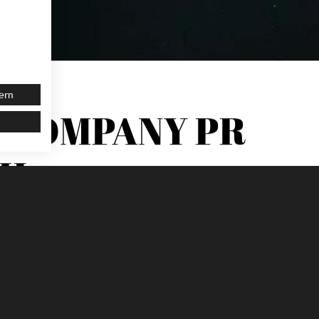
ern
E COMPANY
PR
CH