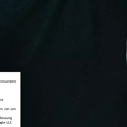
immungen
ere
en von uns
Messung
gle LLC