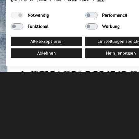
geteilt werden, weitere Informationen finden Sie
hier
.
Notwendig
Performance
Funktional
Werbung
GERMANY
Alle akzeptieren
Einstellungen speich
CHEAP COFFE
Ablehnen
Nein, anpassen
AGENCY MUNI
Highlights from the Cheap Coffee Company