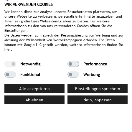
T +49(0)89/189478-87
WIR VERWENDEN COOKIES
Wir können diese zur Analyse unserer Besucherdaten platzieren, um
unsere Webseite zu verbessern, personalisierte Inhalte anzuzeigen und
Ihnen ein großartiges Webseiten-Erlebnis zu bieten. Für weitere
Informationen zu den von uns verwendeten Cookies öffnen Sie die
Scandic Hotels Deutschland GmbH
Einstellungen.
Die Daten werden zum Zweck der Personalisierung von Werbung und zur
Gabriele-Tergit-Promenade 19 | 10963 Berlin |
Messung der Wirksamkeit von Werbekampagnen erhoben. Die Daten
Germany
können mit Google LLC geteilt werden, weitere Informationen finden Sie
hier
.
www.scandichotels.com
Notwendig
Performance
Funktional
Werbung
back to customer overview
Alle akzeptieren
Einstellungen speichern
Ablehnen
Nein, anpassen