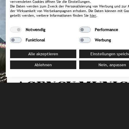
verwendeten Cookies öffnen Sie die Einstellungen.
Die Daten werden zum Zweck der Personalisierung von Werbung und zur 
der Wirksamkeit von Werbekampagnen erhoben. Die Daten können mit Goo
geteilt werden, weitere Informationen finden Sie
hier
.
Notwendig
Performance
Funktional
Werbung
GERMANY / Rheinhessen
Alle akzeptieren
Einstellungen speich
HOFGUT WISSB
Ablehnen
Nein, anpassen
AGENCY MUNI