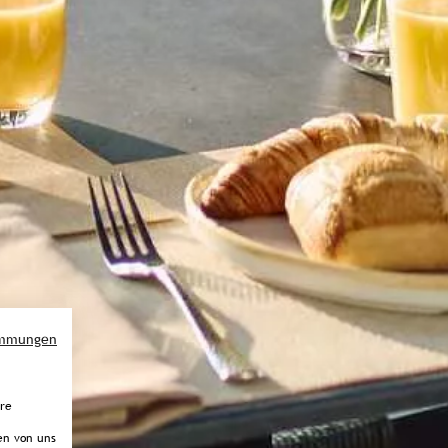
immungen
ere
en von uns