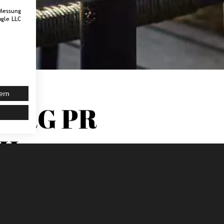
Messung
gle LLC
ern
ERG
PR
CH