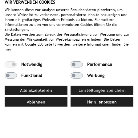
2025
WIR VERWENDEN COOKIES
Wir können diese zur Analyse unserer Besucherdaten platzieren, um
unsere Webseite zu verbessern, personalisierte Inhalte anzuzeigen und
Ihnen ein großartiges Webseiten-Erlebnis zu bieten. Für weitere
Informationen zu den von uns verwendeten Cookies öffnen Sie die
PRESS MATERIAL
Einstellungen.
Die Daten werden zum Zweck der Personalisierung von Werbung und zur
image library
Messung der Wirksamkeit von Werbekampagnen erhoben. Die Daten
können mit Google LLC geteilt werden, weitere Informationen finden Sie
hier
.
YOUR CONTACT PERSON AT STROMBERGER PR
Notwendig
Performance
Victoria Kraft
Funktional
Werbung
kraft@strombergerpr.de
T +49(0)89/189478-74
Alle akzeptieren
Einstellungen speichern
Ablehnen
Nein, anpassen