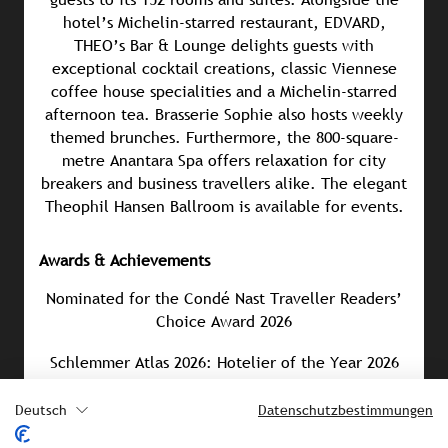
hotel’s Michelin-starred restaurant, EDVARD,
THEO’s Bar & Lounge delights guests with
exceptional cocktail creations, classic Viennese
coffee house specialities and a Michelin-starred
afternoon tea. Brasserie Sophie also hosts weekly
themed brunches. Furthermore, the 800-square-
metre Anantara Spa offers relaxation for city
breakers and business travellers alike. The elegant
Theophil Hansen Ballroom is available for events.
Awards & Achievements
Nominated for the Condé Nast Traveller Readers’
Choice Award 2026
Schlemmer Atlas 2026: Hotelier of the Year 2026
(Jürgen Ammerstorfer)
Deutsch
Datenschutzbestimmungen
Included in the ‘Leading Hotels of the World’ in