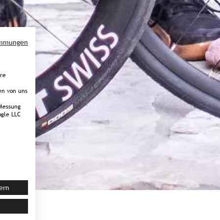
immungen
ere
en von uns
Messung
gle LLC
ern