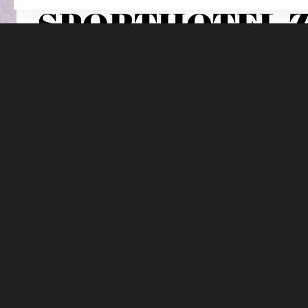
SPORTHOTEL 
Highlights im Sporthotel Zoll
Familiengeführtes Hotel im Südtiroler Sterzing mit Foku
Wiedereröffnung im Juni 2026 nach umfangreichem Umba
Ab Sommer 2026: Neues Konzept aus sieben individuell 
Sportarten & jedes Trainingslevel
Neues, 700 Quadratmeter großes Performance-Center mit
ForceDesk und einem HYROX Areal sowie innovativen Re