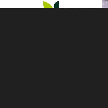
PRESSEMATERIAL
Bilddatenbank
HYROX-Camp mit Jana Lebenstedt
Training, Regeneration, Ernährung
IHRE ANSPRECHPARTNERIN BEI STROMBERGER PR
Alexandra Rokossa
Rokossa@strombergerpr.de