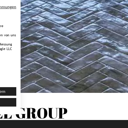
immungen
ere
en von uns
Messung
gle LLC
ern
EL GROUP