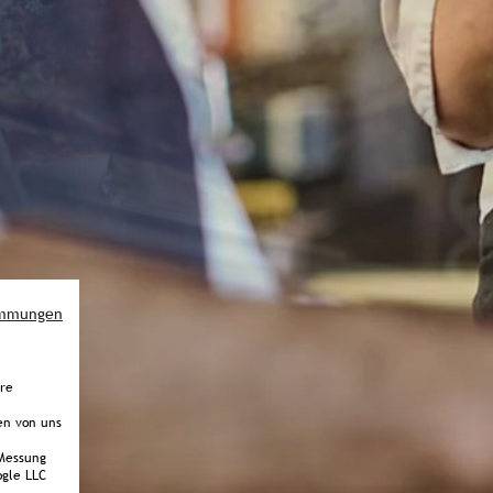
immungen
ere
en von uns
Messung
gle LLC