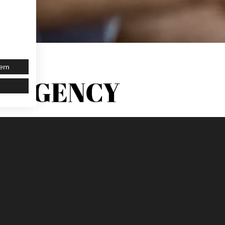
ern
R AGENCY