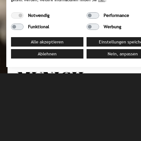
geteilt werden, weitere Informationen finden Sie
hier
.
Notwendig
Performance
Funktional
Werbung
GERMANY / Munich
Alle akzeptieren
Einstellungen speich
HANS KEBAB
P
Ablehnen
Nein, anpassen
MUNICH
Highlights from the Hans Kebab