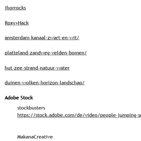
jhorrocks
Roxy+Hack
amsterdam-kanaal-zwart-en-wit/
platteland-zandweg-velden-bomen/
hut-zee-strand-natuur-water
duinen-wolken-horizon-landschap/
Adobe Stock
stockbusters
https://stock.adobe.com/de/video/people-jumping-se
MakanaCreative