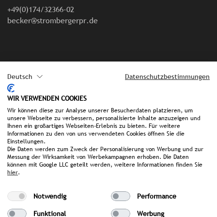
+49(0)174/32366-02
becker@strombergerpr.de
Deutsch
Datenschutzbestimmungen
WIR VERWENDEN COOKIES
Wir können diese zur Analyse unserer Besucherdaten platzieren, um
Impressum
unsere Webseite zu verbessern, personalisierte Inhalte anzuzeigen und
Ihnen ein großartiges Webseiten-Erlebnis zu bieten. Für weitere
Informationen zu den von uns verwendeten Cookies öffnen Sie die
Datenschutz
Einstellungen.
Die Daten werden zum Zweck der Personalisierung von Werbung und zur
Messung der Wirksamkeit von Werbekampagnen erhoben. Die Daten
können mit Google LLC geteilt werden, weitere Informationen finden Sie
hier
.
we make it public.
Notwendig
Performance
Funktional
Werbung