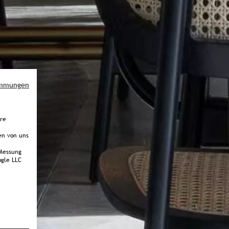
immungen
ere
en von uns
Messung
gle LLC