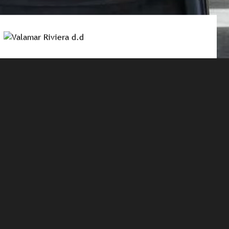
PRESSEMATERIAL
Bilddatenbank
Eröffnung Purobeach Porec
Michelin Stern Harry's Piccolo
Eröffnung Pical Resort
Jadran Heritage Hotel empfängt erste Gäste