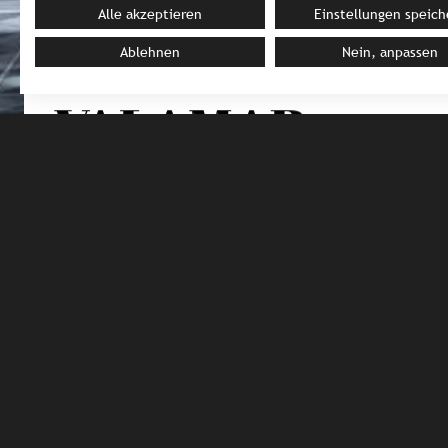
Alle akzeptieren
Einstellungen speich
Ablehnen
Nein, anpassen
KROATIEN
VALAMAR
Highlights bei Valamar
Führender Anbieter für Urlaub in Kroatien mit 35 Hotel
Destination überzeugt mit bequemer Erreichbarkeit, un
Urlaub für jeden Geschmack – von Luxuscampen über Fam