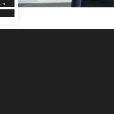
ern
s und Resorts sowie 15 Campingplätzen
berührter Natur und charmanten Küstenstädtchen
ilienresorts bis hin zu Adults Only-Angeboten