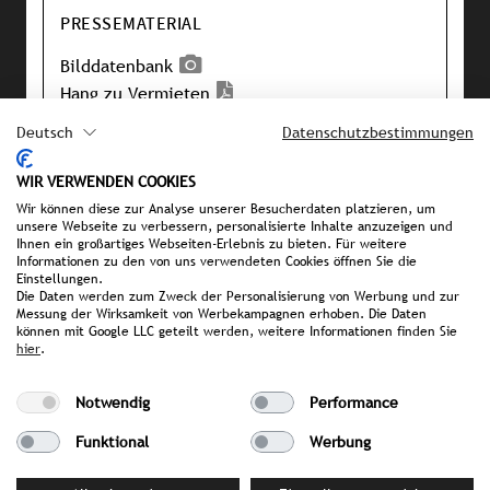
PRESSEMATERIAL
Bilddatenbank
Hang zu Vermieten
Luxury All Inclusive
Deutsch
Datenschutzbestimmungen
Pressemappe
WIR VERWENDEN COOKIES
Wir können diese zur Analyse unserer Besucherdaten platzieren, um
unsere Webseite zu verbessern, personalisierte Inhalte anzuzeigen und
IHRE ANSPRECHPARTNERIN BEI
Ihnen ein großartiges Webseiten-Erlebnis zu bieten. Für weitere
STROMBERGER PR
Informationen zu den von uns verwendeten Cookies öffnen Sie die
Einstellungen.
Sonia Becker
Die Daten werden zum Zweck der Personalisierung von Werbung und zur
Messung der Wirksamkeit von Werbekampagnen erhoben. Die Daten
becker@strombergerpr.de
können mit Google LLC geteilt werden, weitere Informationen finden Sie
T +49(0)174/3236602
hier
.
Notwendig
Performance
Funktional
Werbung