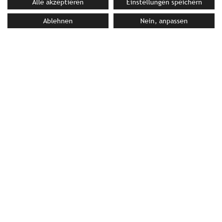
Alle akzeptieren
Einstellungen speichern
Ablehnen
Nein, anpassen
PURESLeben
Oberhaag 110 | 8455 Oberhaag | Österreich
T +43(0)664/2155044 |
info@puresleben.at
|
www.puresleben.at