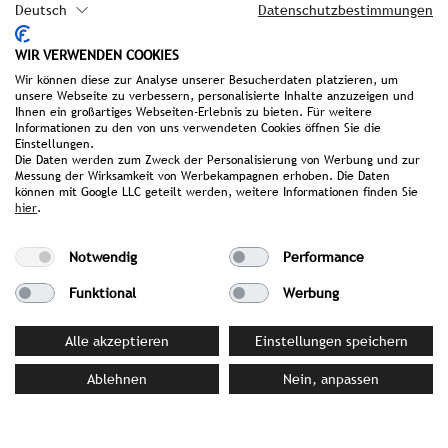
Deutsch
Datenschutzbestimmungen
Die Indoor Spielwelten der Original
Kinderhotels Europa
WIR VERWENDEN COOKIES
Gesunde Kinderernährung
Wir können diese zur Analyse unserer Besucherdaten platzieren, um
Pressemappe
unsere Webseite zu verbessern, personalisierte Inhalte anzuzeigen und
Ihnen ein großartiges Webseiten-Erlebnis zu bieten. Für weitere
Informationen zu den von uns verwendeten Cookies öffnen Sie die
Einstellungen.
Die Daten werden zum Zweck der Personalisierung von Werbung und zur
IHRE ANSPRECHPARTNERIN BEI
Messung der Wirksamkeit von Werbekampagnen erhoben. Die Daten
STROMBERGER PR
können mit Google LLC geteilt werden, weitere Informationen finden Sie
hier
.
Karin Stocker
stocker@strombergerpr.de
Notwendig
Performance
T +49(0)151/431219-10
Funktional
Werbung
Alle akzeptieren
Einstellungen speichern
Original Kinderhotels Europa
Ablehnen
Nein, anpassen
Seeblickstraße 49a | 9580 Villach/Drobollach |
Österreich
T +43(0)4254/4411 | F +43(0)4254/4555