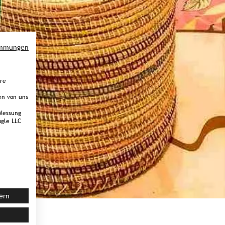
immungen
ere
en von uns
Messung
gle LLC
ern