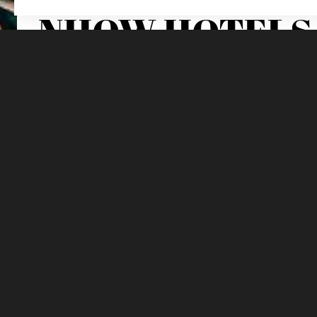
NHOW HOTELS
Highlights bei nhow Hotels
Inspirierende, unkonventionelle Themenhotels in sechs
Eindrucksvolle Architektur und extravaganter Stil reno
Jedes Haus der nhow Hotels steht unter einem individue
Trendige Streetfood- und Sharing-Konzepte sowie angesa
Neueröffnungen: nhow Lima und nhow Roma