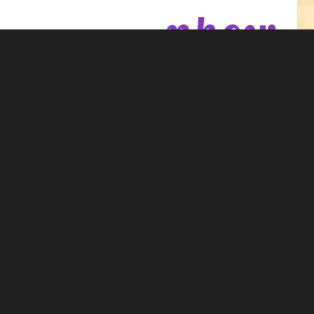
PRESSEMATERIAL
Bilddatenbank
10 Städte, 10 kreative Sommerbühnen
nhow Berlin – Lobby-Loco
AfterWork mit Hotrod Tour Berlin
Yoga mit Ausblick
Rooftop-Saison
Urban Art
nhow Roma Eröffnung