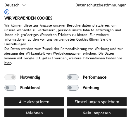
Deutsch
Datenschutzbestimmungen
Bilddatenbank
Suite Dreams
WIR VERWENDEN COOKIES
Auf KulTour im Harz
Wir können diese zur Analyse unserer Besucherdaten platzieren, um
unsere Webseite zu verbessern, personalisierte Inhalte anzuzeigen und
Ein Tag im Hotel & Spa Suiten FreiWerk
Ihnen ein großartiges Webseiten-Erlebnis zu bieten. Für weitere
Pressemappe
Informationen zu den von uns verwendeten Cookies öffnen Sie die
Einstellungen.
Die Daten werden zum Zweck der Personalisierung von Werbung und zur
Messung der Wirksamkeit von Werbekampagnen erhoben. Die Daten
können mit Google LLC geteilt werden, weitere Informationen finden Sie
IHRE ANSPRECHPARTNERIN BEI
hier
.
STROMBERGER PR
Notwendig
Performance
Bettina Siller
siller@strombergerpr.de
Funktional
Werbung
T +49(0)89/189478-87
Alle akzeptieren
Einstellungen speichern
Ablehnen
Nein, anpassen