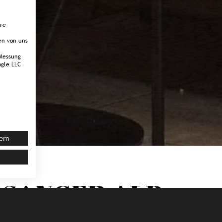
ere
en von uns
Messung
gle LLC
ern
SANGER ALP