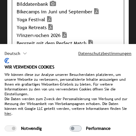
Bilddatenbank
Bikecamps im Juni und September
Yoga Festival
Yoga Retreats
Winzerwochen 2026
Bergzeit mit dem Perfect Match
Winzerwochen
Deutsch
Datenschutzbestimmungen
Neues Wochenprogramm
Pressemappe
WIR VERWENDEN COOKIES
Wir können diese zur Analyse unserer Besucherdaten platzieren, um
unsere Webseite zu verbessern, personalisierte Inhalte anzuzeigen und
Ihnen ein großartiges Webseiten-Erlebnis zu bieten. Für weitere
IHRE ANSPRECHPARTNERIN BEI
Informationen zu den von uns verwendeten Cookies öffnen Sie die
Einstellungen.
STROMBERGER PR
Die Daten werden zum Zweck der Personalisierung von Werbung und zur
Messung der Wirksamkeit von Werbekampagnen erhoben. Die Daten
Teresa Hofmeister
können mit Google LLC geteilt werden, weitere Informationen finden Sie
hofmeister@strombergerpr.de
hier
.
T +49(0)89/189478-86
Notwendig
Performance