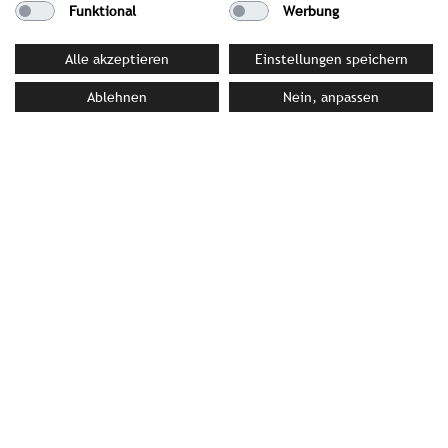
Funktional
Werbung
Alle akzeptieren
Einstellungen speichern
Ablehnen
Nein, anpassen
FORSTHOFALM
Hütten 37 | 5771 Leogang | Österreich
T +43(0)6583/8545 | F +43(0)6583/854593