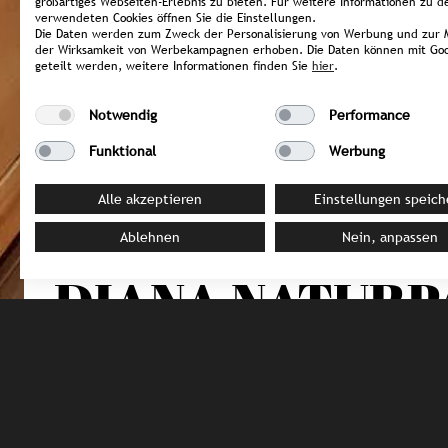
großartiges Webseiten-Erlebnis zu bieten. Für weitere Informationen zu d
verwendeten Cookies öffnen Sie die Einstellungen.
Die Daten werden zum Zweck der Personalisierung von Werbung und zur 
der Wirksamkeit von Werbekampagnen erhoben. Die Daten können mit Goo
geteilt werden, weitere Informationen finden Sie
hier
.
Notwendig
Performance
Funktional
Werbung
Alle akzeptieren
Einstellungen speich
Ablehnen
Nein, anpassen
DEUTSCHLAND / Oberstaufen
DIANA NATURP