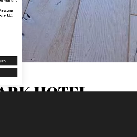
en von uns
Messung
gle LLC
ern
ARK HOTEL