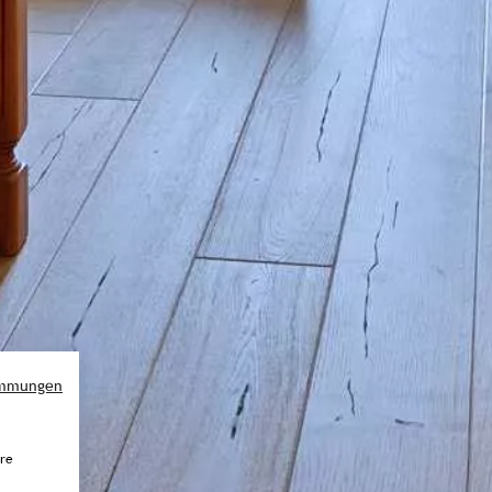
immungen
ere