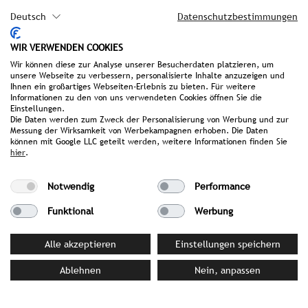
Deutsch
Datenschutzbestimmungen
PRESSEMATERIAL
WIR VERWENDEN COOKIES
Bilddatenbank
Wir können diese zur Analyse unserer Besucherdaten platzieren, um
unsere Webseite zu verbessern, personalisierte Inhalte anzuzeigen und
72 Stunden in der Büchelbergerei
Ihnen ein großartiges Webseiten-Erlebnis zu bieten. Für weitere
Design im Dorf
Informationen zu den von uns verwendeten Cookies öffnen Sie die
Einstellungen.
Pressemappe
Die Daten werden zum Zweck der Personalisierung von Werbung und zur
Messung der Wirksamkeit von Werbekampagnen erhoben. Die Daten
können mit Google LLC geteilt werden, weitere Informationen finden Sie
hier
.
IHRE ANSPRECHPARTNERIN BEI
STROMBERGER PR
Notwendig
Performance
Victoria Kraft
Funktional
Werbung
kraft@strombergerpr.de
T +49(0)89/189478-74
Alle akzeptieren
Einstellungen speichern
Ablehnen
Nein, anpassen