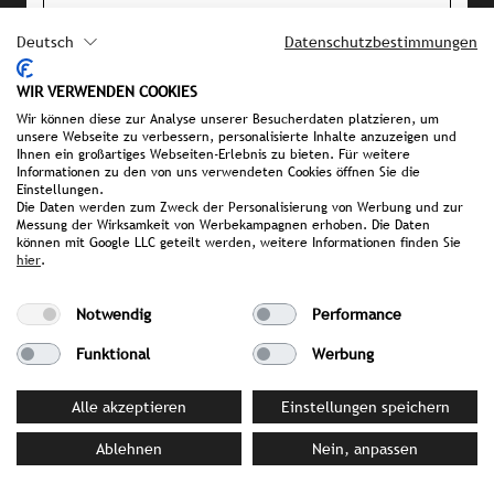
PRESSEMATERIAL
Deutsch
Datenschutzbestimmungen
Bilddatenbank
Doppelte Auszeichnung durch Schlemmer
WIR VERWENDEN COOKIES
Wir können diese zur Analyse unserer Besucherdaten platzieren, um
Atlas
unsere Webseite zu verbessern, personalisierte Inhalte anzuzeigen und
Meilenstein in Wien
Ihnen ein großartiges Webseiten-Erlebnis zu bieten. Für weitere
Informationen zu den von uns verwendeten Cookies öffnen Sie die
Erster Michelin Afternoon Tea Wiens
Einstellungen.
Neue Bühne für Gourmets
Die Daten werden zum Zweck der Personalisierung von Werbung und zur
Messung der Wirksamkeit von Werbekampagnen erhoben. Die Daten
Pressemappe
können mit Google LLC geteilt werden, weitere Informationen finden Sie
hier
.
IHRE ANSPRECHPARTNERIN BEI
Notwendig
Performance
STROMBERGER PR
Funktional
Werbung
Victoria Kraft
kraft@strombergerpr.de
Alle akzeptieren
Einstellungen speichern
T +49(0)89/189478-74
Ablehnen
Nein, anpassen