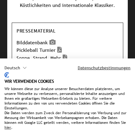
Köstlichkeiten und internationale Klassiker.
PRESSEMATERIAL
Bilddatenbank
Pickleball Turnier
Sonne, Strand, Mehr
Vitamin Sea
Deutsch
Datenschutzbestimmungen
Pressemappe Ali Bey Resort Sorgun
Pressemappe Ali Bey Club & Park
WIR VERWENDEN COOKIES
Wir können diese zur Analyse unserer Besucherdaten platzieren, um
unsere Webseite zu verbessern, personalisierte Inhalte anzuzeigen und
Ihnen ein großartiges Webseiten-Erlebnis zu bieten. Für weitere
IHRE ANSPRECHPARTNERIN BEI
Informationen zu den von uns verwendeten Cookies öffnen Sie die
Einstellungen.
STROMBERGER PR
Die Daten werden zum Zweck der Personalisierung von Werbung und zur
Messung der Wirksamkeit von Werbekampagnen erhoben. Die Daten
Michaela Struck von Wins
können mit Google LLC geteilt werden, weitere Informationen finden Sie
hier
.
struckvonwins@strombergerpr.de