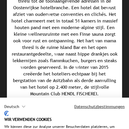
thresl tot de toonaangevende adressen in de
Oostenrijkse hotelbranche. Een hotel dat bewust
afziet van ouderwetse conventies en clichés. Het
hotel charmeert met in totaal 51 kamers in massief
houten pand met een moderne-alpine stijl. Een
kleine wellnessruimte met een Finse sauna zorgt
ook voor rust en ontspanning. Het hart van mama
thresl is de ruime Island Bar en het open
restaurantgedeelte, waar naast hippe drankjes ook
lekkernijen zoals flammkuchen, burgers en steaks
worden geserveerd. In de winter van 2015
creëerde het hoteliers-echtpaar bij het
bergstation van de Asitzbahn als derde aanvulling
van het hotel op 2.400 meter, de stijlvolle
Mountain Club HENDL FISCHEREI.
Deutsch
Datenschutzbestimmungen
PERSMATERIAAL
WIR VERWENDEN COOKIES
Wir können diese zur Analyse unserer Besucherdaten platzieren, um