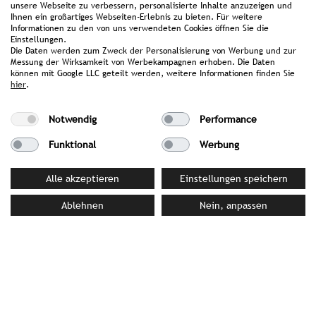
Fotocloud
unsere Webseite zu verbessern, personalisierte Inhalte anzuzeigen und
Hoge Pieken en warme vibes
Ihnen ein großartiges Webseiten-Erlebnis zu bieten. Für weitere
Informationen zu den von uns verwendeten Cookies öffnen Sie die
Persmap
Einstellungen.
Die Daten werden zum Zweck der Personalisierung von Werbung und zur
Messung der Wirksamkeit von Werbekampagnen erhoben. Die Daten
können mit Google LLC geteilt werden, weitere Informationen finden Sie
hier
.
UW CONTACTPERSOON BIJ
STROMBERGER PR
Notwendig
Performance
Rosan Wick
Funktional
Werbung
wick@strombergerpr.de
T +49(0)89/189478-63
Alle akzeptieren
Einstellungen speichern
Ablehnen
Nein, anpassen