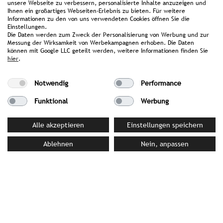
unsere Webseite zu verbessern, personalisierte Inhalte anzuzeigen und
gebruikt voor irrigatie en het terrein is volledig
Ihnen ein großartiges Webseiten-Erlebnis zu bieten. Für weitere
autovrij opgezet. De accommodaties variëren van
Informationen zu den von uns verwendeten Cookies öffnen Sie die
Einstellungen.
elegante kamers in het hoofdgebouw tot ruime
Die Daten werden zum Zweck der Personalisierung von Werbung und zur
appartementen en villa’s met tuin. Op culinair
Messung der Wirksamkeit von Werbekampagnen erhoben. Die Daten
können mit Google LLC geteilt werden, weitere Informationen finden Sie
vlak zet het resort in op een mediterrane keuken
hier
.
met regionale producten en ingrediënten uit
eigen teelt. Sport- en vrijetijdsactiviteiten, de
Notwendig
Performance
nabijheid van Golf Club Lignano en een
gevarieerd familieprogramma maken het aanbod
Funktional
Werbung
compleet.
Alle akzeptieren
Einstellungen speichern
Ablehnen
Nein, anpassen
PERSMATERIAAL
Fotocloud
Persmap
UW CONTACTPERSOON BIJ