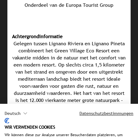
Onderdeel van de Europa Tourist Group
Achtergrondinformatie
Gelegen tussen Lignano Riviera en Lignano Pineta
combineert het Green Village Eco Resort een
vakantie midden in de natuur met het comfort van
een modern resort. Op slechts circa 1,5 kilometer
van het strand en omgeven door een uitgestrekt
mediterraan landschap biedt het resort ideale
voorwaarden voor gasten die rust, natuur en
duurzaamheid waarderen. Het hart van het resort
is het 12.000 vierkante meter grote natuurpark –
het eerste in zijn soort in Lignano – een
Deutsch
Datenschutzbestimmungen
beschermde plek voor de lokale flora en fauna.
Duurzame concepten vormen de basis van het
WIR VERWENDEN COOKIES
resort: het 680 vierkante meter grote zwembad
wordt geothermisch verwarmd, regenwater wordt
Wir können diese zur Analyse unserer Besucherdaten platzieren, um